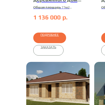
ДБ-9
Общая площадь
71м2
О
Жилая площадь
67м2
Ж
1 136 000
р.
Материал
оцилиндрованное
бревно
ПОДРОБНЕЕ
ЗАКАЗАТЬ