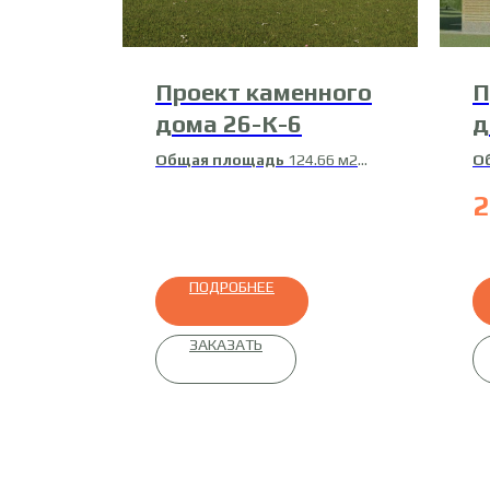
Проект каменного
П
дома 26-К-6
д
Д
Общая площадь
124.66 м2
О
Жилая площадь
65.01 м2
Ж
2
М
ПОДРОБНЕЕ
ЗАКАЗАТЬ