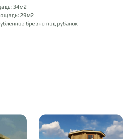
адь: 34м2
лощадь: 29м2
убленное бревно под рубанок