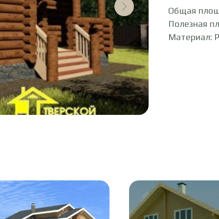
Общая площ
Полезная п
Материал: Р
ы