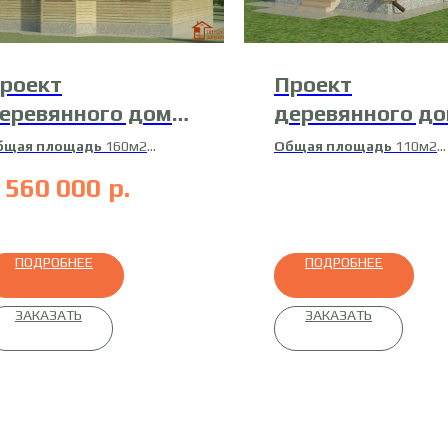
роект
Проект
еревянного дома
деревянного д
-13
15-Д-5
бщая площадь
160м2
Общая площадь
110м2
илая площадь
140м2
Жилая площадь
100м2
 560 000
р.
атериал
брус
Материал
профилирован
брус
ПОДРОБНЕЕ
ПОДРОБНЕЕ
ЗАКАЗАТЬ
ЗАКАЗАТЬ