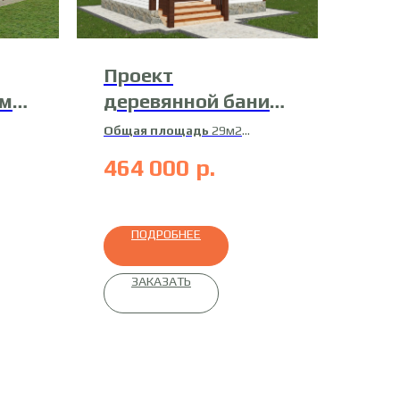
Проект
ома
деревянной бани
19-Б-2
Общая площадь
29м2
Материал
профилированный
464 000
р.
ный
брус
ПОДРОБНЕЕ
ЗАКАЗАТЬ