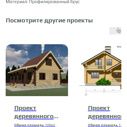
Материал: Профилированный брус
Посмотрите другие проекты
Проект
Проект
деревянного
деревянног
дома 21-ДБ-2
дома Д-7
Общая площадь
108м2
Общая площадь
176м