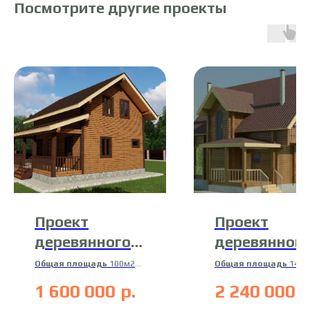
Посмотрите другие проекты
Проект
Проект
деревянного
деревянног
дома 19-ДБ-1
дома 13-Д-4
Общая площадь
100м2
Общая площадь
140м
Жилая площадь
85м2
Жилая площадь
115
1 600 000
р.
2 240 000
р
Материал
Материал
профилированный брус
профилированный брус