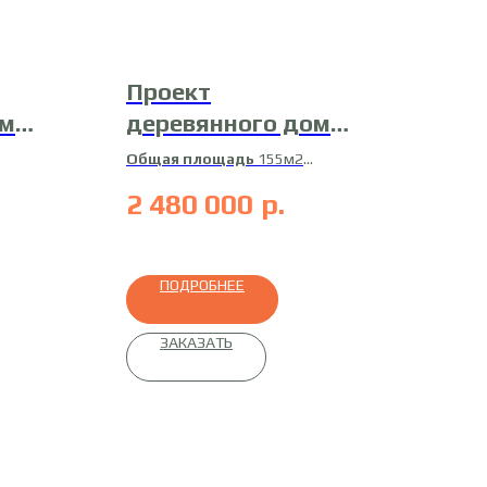
Проект
ома
деревянного дома
Д-18
Общая площадь
155м2
Жилая площадь
121м2
2 480 000
р.
ный
Материал
профилированный
брус
ПОДРОБНЕЕ
ЗАКАЗАТЬ