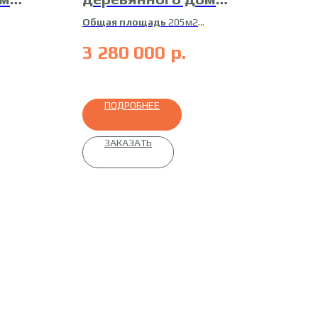
17-ДК-2
Общая площадь
205м2
Жилая площадь
170м2
3 280 000
р.
ный
Материал
сухой
профилированный брус
ПОДРОБНЕЕ
ЗАКАЗАТЬ