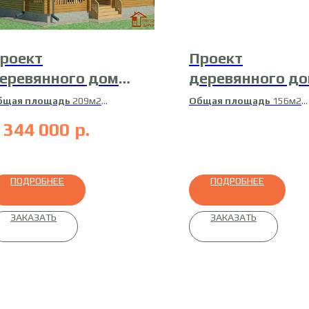
роект
Проект
еревянного дома
деревянного д
4-ДК-2
15-Д-12
бщая площадь
209м2
Общая площадь
156м2
илая площадь
190м2
Жилая площадь
130м2
 344 000
р.
атериал
профилированный
Материал
профилирован
ус
брус
ПОДРОБНЕЕ
ПОДРОБНЕЕ
ЗАКАЗАТЬ
ЗАКАЗАТЬ