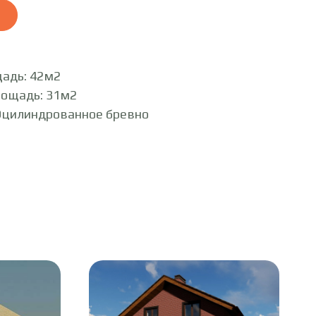
адь: 42м2
лощадь: 31м2
Оцилиндрованное бревно