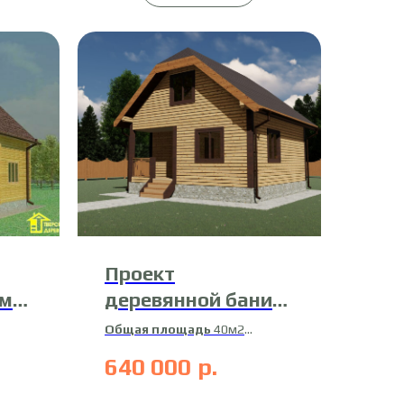
Проект
ома
деревянной бани
20-Б-5
Общая площадь
40м2
Материал
профилированный
640 000
р.
ный
брус