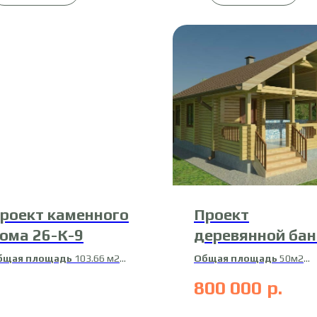
роект каменного
Проект
ома 26-К-9
деревянной бан
14-Б-2
бщая площадь
103.66 м2
Общая площадь
50м2
илая площадь
67.65 м2
Материал
профилирован
800 000
р.
брус