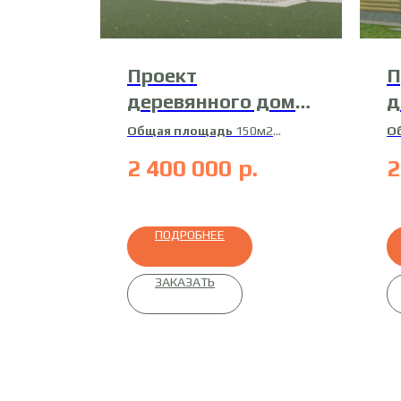
Проект
П
деревянного дома
д
21-Д-2
1
Общая площадь
150м2
О
Жилая площадь
137м2
Ж
2 400 000
р.
2
Материал
профилированный
М
брус
бр
ПОДРОБНЕЕ
ЗАКАЗАТЬ