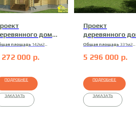
роект
Проект
еревянного дома
деревянного д
4-Д-7
17-ДК-5
бщая площадь
142м2
Общая площадь
331м2
илая площадь
130м2
Жилая площадь
260м2
 272 000
р.
5 296 000
р.
атериал
профилированный
Материал
сухой
ус
профилированный брус
ПОДРОБНЕЕ
ПОДРОБНЕЕ
ЗАКАЗАТЬ
ЗАКАЗАТЬ