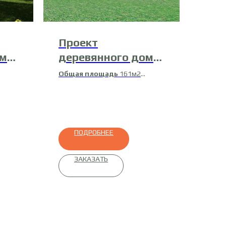
Проект
ома
деревянного дома
15-Д-10
Общая площадь
161м2
Жилая площадь
155м2
Материал
клееный
профилированный брус
ПОДРОБНЕЕ
ЗАКАЗАТЬ