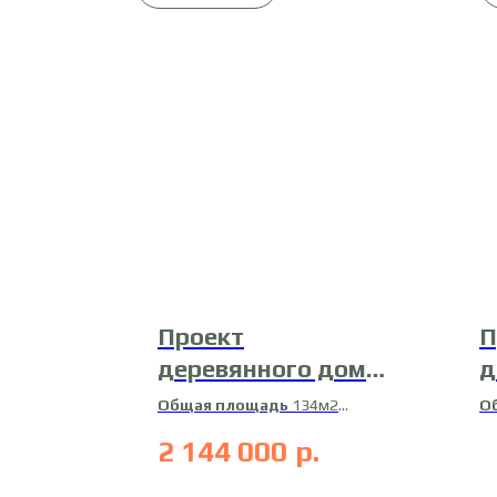
Проект
П
деревянного дома
д
21-Д-1
Общая площадь
134м2
О
Жилая площадь
126м2
Ж
2 144 000
р.
Материал
профилированный
брус