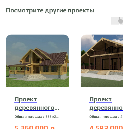
Посмотрите другие проекты
Проект
Проект
деревянного
деревянног
дома 15-ДК-2
дома 21-ДК
Общая площадь
335м2
Общая площадь
287м
Жилая площадь
238м2
Жилая площадь
207
5 360 000
р.
4 592 000
р
Материал
Материал