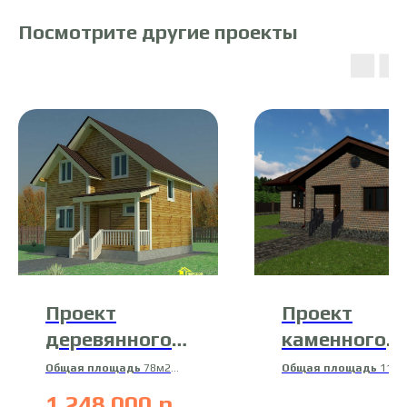
Посмотрите другие проекты
Проект
Проект
деревянного
каменного
дома 16-ДБ-5
дома 17-К-3
Общая площадь
78м2
Общая площадь
114м
Жилая площадь
74м2
Жилая площадь
100
1 248 000
р.
Материал
сухой