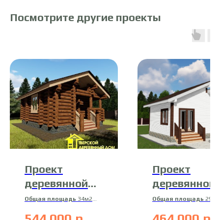
Посмотрите другие проекты
Проект
Проект
деревянной
деревянной
бани 17-Б-2
бани 19-Б-2
Общая площадь
34м2
Общая площадь
29м2
Полезная площадь
29м2
Материал
544 000
р.
464 000
р.
Материал
рубленное
профилированный брус