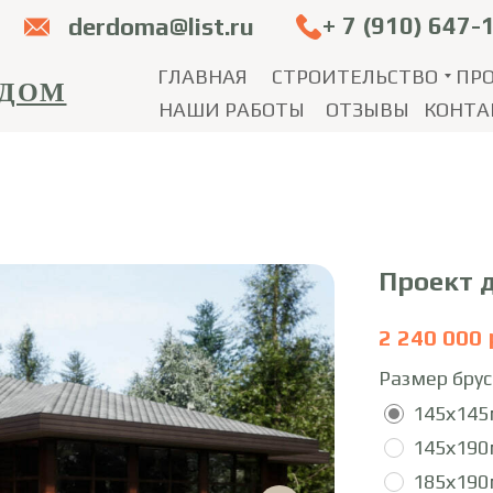
+ 7 (910) 647-
derdoma@list.ru
ГЛАВНАЯ
СТРОИТЕЛЬСТВО
ПР
 ДОМ
НАШИ РАБОТЫ
ОТЗЫВЫ
КОНТА
Проект 
2 240 000
Размер брус
145х14
145х19
185х19