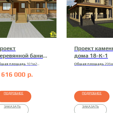
роект
Проект камен
еревянной бани
дома 18-К-1
3-Б-5
бщая площадь
101м2
Общая площадь
206
атериал
оцилиндрованное
Жилая площадь
174м
 616 000
р.
евно
Материал
газосиликат
Отделка
облицовочн
кирпич
ПОДРОБНЕЕ
ПОДРОБНЕЕ
ЗАКАЗАТЬ
ЗАКАЗАТЬ