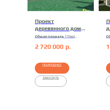
Проект
П
деревянного дома
д
17-Д-2
1
Общая площадь
170м2
О
Жилая площадь
150м2
Ж
2 720 000
р.
1
Материал
сухой
М
профилированный брус
пр
1
ПОДРОБНЕЕ
ЗАКАЗАТЬ