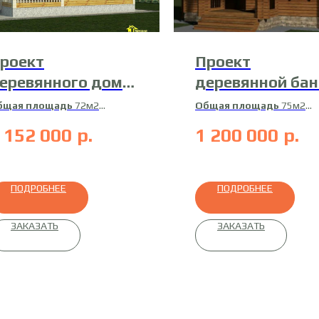
роект
Проект
еревянного дома
деревянной бан
7-ДБ-7
Б-9
бщая площадь
72м2
Общая площадь
75м2
илая площадь
57м2
Жилая площадь
73м2
 152 000
р.
1 200 000
р.
атериал
сухой
Материал
профилирован
офилированный брус
брус
35х190мм
ПОДРОБНЕЕ
ПОДРОБНЕЕ
ЗАКАЗАТЬ
ЗАКАЗАТЬ