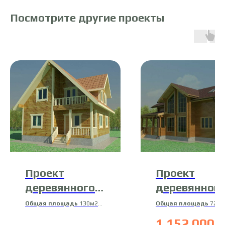
Посмотрите другие проекты
Проект
Проект
деревянного
деревянног
дома 15-Д-14
дома 14-ДК
Общая площадь
130м2
Общая площадь
72м2
Жилая площадь
117м2
Жилая площадь
61м
1 152 000
р
Материал
Материал