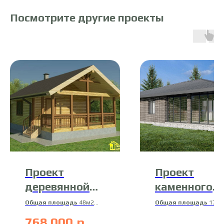
Посмотрите другие проекты
Проект
Проект
деревянной
каменного
бани 13-Б-8
дома 26-К-3
Общая площадь
48м2
Общая площадь
175.
Материал
м2
768 000
р.
профилированный брус
Жилая площадь
59.5