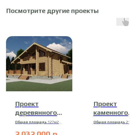
Посмотрите другие проекты
Проект
Проект
деревянного
каменного
дома 20-Д-13
дома 26-К-1
Общая площадь
127м2
Общая площадь
216.
Жилая площадь
100м2
м2
2 032 000
р.
Материал
Жилая площадь
108.