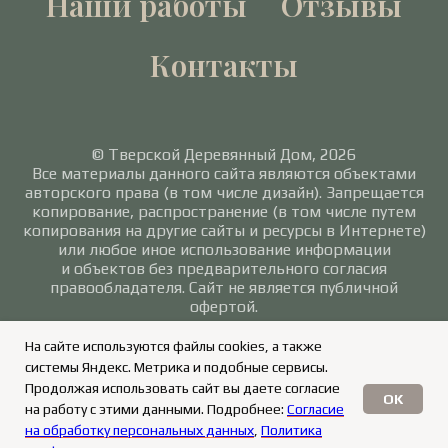
Наши работы
Отзывы
Контакты
© Тверской Деревянный Дом, 2026
Все материалы данного сайта являются объектами
авторского права (в том числе дизайн). Запрещается
копирование, распространение (в том числе путем
копирования на другие сайты и ресурсы в Интернете)
или любое иное использование информации
и объектов без предварительного согласия
правообладателя. Сайт не является публичной
офертой.
Политика в отношении обработки персональных
На сайте используются файлы cookies, а также
данных
/
Согласие на обработку персональных
системы Яндекс. Метрика и подобные сервисы.
данных
Продолжая использовать сайт вы даете согласие
OK
на работу с этими данными. Подробнее:
Согласие
на обработку персональных данных
,
Политика
ЗАКАЗАТЬ