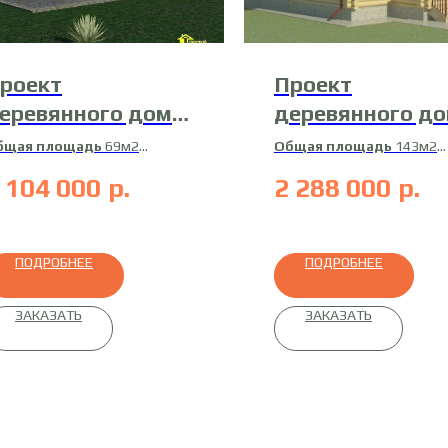
роект
Проект
еревянного дома
деревянного д
7-ДБ-2
Д-10
бщая площадь
69м2
Общая площадь
143м2
илая площадь
49м2
Жилая площадь
134м2
 104 000
р.
2 288 000
р.
атериал
сухой
Материал
оцилиндрован
офилированный брус
бревно
ПОДРОБНЕЕ
ПОДРОБНЕЕ
ЗАКАЗАТЬ
ЗАКАЗАТЬ