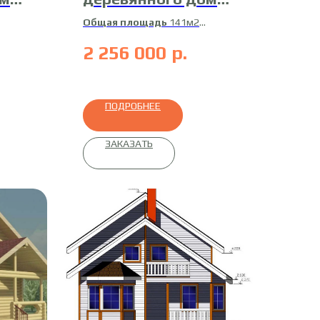
21-Д-5
Общая площадь
141м2
Жилая площадь
130м2
2 256 000
р.
ное
Материал
профилированный
брус
ПОДРОБНЕЕ
ЗАКАЗАТЬ