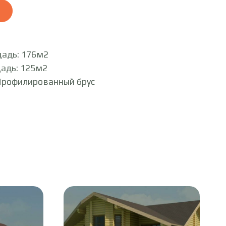
адь: 176м2
адь: 125м2
Профилированный брус