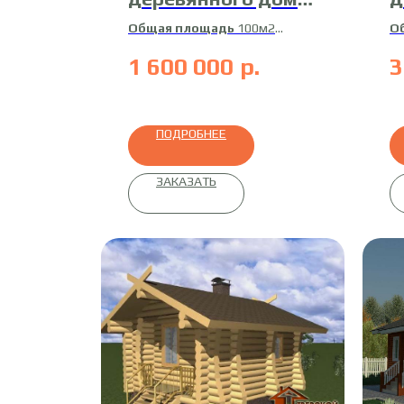
21-ДБ-7
1
Общая площадь
100м2
О
Жилая площадь
100м2
Ж
1 600 000
р.
3
Материал
профилированный
М
брус
бр
ПОДРОБНЕЕ
ЗАКАЗАТЬ