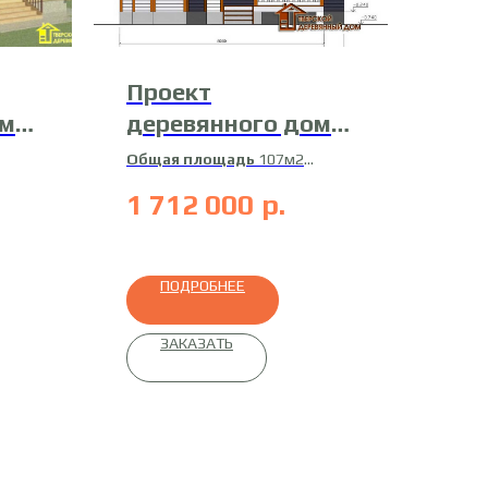
Проект
ома
деревянного дома
Д-5
Общая площадь
107м2
Жилая площадь
93м2
1 712 000
р.
ное
Материал
профилированный
брус
ПОДРОБНЕЕ
ЗАКАЗАТЬ