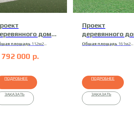
роект
Проект
еревянного дома
деревянного д
0-ДБ-4
15-Д-10
бщая площадь
112м2
Общая площадь
161м2
илая площадь
92м2
Жилая площадь
155м2
 792 000
р.
атериал
профилированный
Материал
клееный
ус
профилированный брус
ПОДРОБНЕЕ
ПОДРОБНЕЕ
ЗАКАЗАТЬ
ЗАКАЗАТЬ