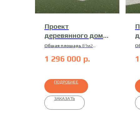
Проект
П
деревянного дома
д
21-ДБ-3
2
Общая площадь
81м2
О
Жилая площадь
73м2
Ж
1 296 000
р.
1
Материал
профилированный
М
брус
бр
ПОДРОБНЕЕ
ЗАКАЗАТЬ