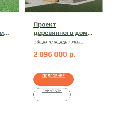
Проект
ома
деревянного дома
21-Д-4
Общая площадь
181м2
Жилая площадь
166м2
2 896 000
р.
Материал
профилированный
брус
ПОДРОБНЕЕ
ЗАКАЗАТЬ