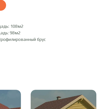
адь: 108м2
адь: 98м2
Профилированный брус