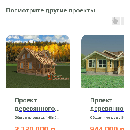
Посмотрите другие проекты
Проект
Проект
деревянного
деревянной
дома Д-22
бани 15-Б-3
Общая площадь
145м2
Общая площадь
59м2
Жилая площадь
132м2
Жилая площадь
57м
2 320 000
р.
944 000
р.
Материал
Материал