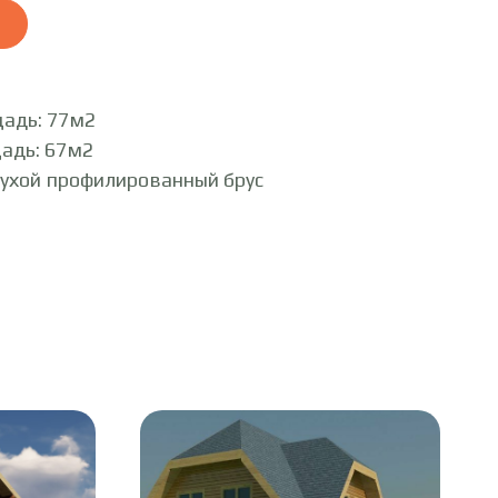
адь: 77м2
адь: 67м2
Сухой профилированный брус