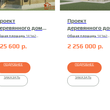
роект
Проект
еревянного дома
деревянного д
3-Д-8
20-Д-2
бщая площадь
141м2
Общая площадь
141м2
илая площадь
132м2
Жилая площадь
132м2
25 600
р.
2 256 000
р.
атериал
профилированный
Материал
профилирован
ус
брус
ПОДРОБНЕЕ
ПОДРОБНЕЕ
ЗАКАЗАТЬ
ЗАКАЗАТЬ