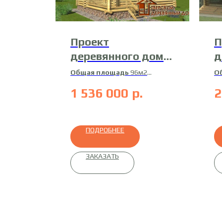
Проект
П
деревянного дома
д
ДБ-14
1
Общая площадь
96м2
О
Жилая площадь
66м2
Ж
1 536 000
р.
2
Материал
оцилиндрованное
М
бревно
бр
ПОДРОБНЕЕ
ЗАКАЗАТЬ