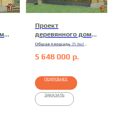
Проект
ома
деревянного дома
ДК-26
Общая площадь
353м2
Жилая площадь
298м2
5 648 000
р.
ное
Материал
оцилиндрованное
бревно
ПОДРОБНЕЕ
ЗАКАЗАТЬ