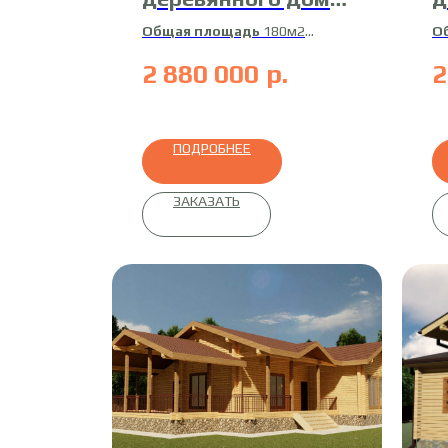
16-ДК-1
Д
Общая площадь
180м2
О
Жилая площадь
161м2
Ж
2 880 000
р.
2
Материал
сухой
М
профилированный брус
бр
ПОДРОБНЕЕ
ЗАКАЗАТЬ