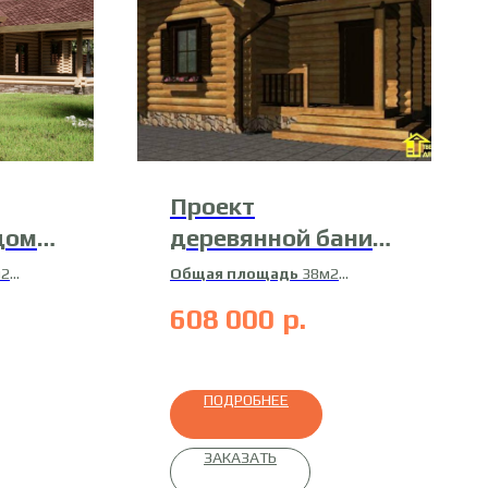
Проект
дома
деревянной бани
Б-5
м2
Общая площадь
38м2
2
Жилая площадь
32м2
608 000
р.
ванное
Материал
оцилиндрованное
бревно
ПОДРОБНЕЕ
ЗАКАЗАТЬ