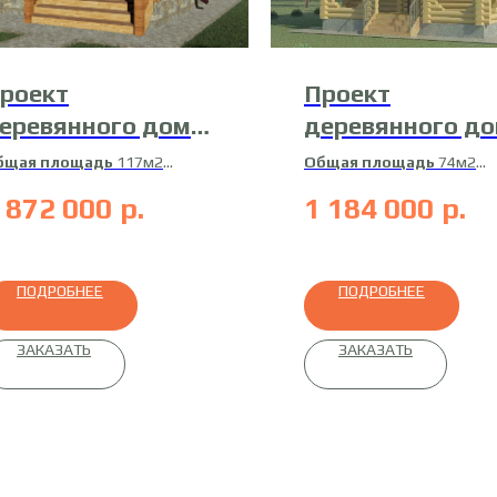
роект
Проект
еревянного дома
деревянного д
8-ДБ-1
13-ДБ-2
бщая площадь
117м2
Общая площадь
74м2
илая площадь
95м2
Жилая площадь
58м2
 872 000
р.
1 184 000
р.
атериал
профилированный
Материал
оцилиндрован
ус
бревно
ПОДРОБНЕЕ
ПОДРОБНЕЕ
ЗАКАЗАТЬ
ЗАКАЗАТЬ